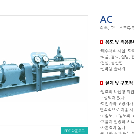
AC
횡축, 모노 스크류 
용도 및 적용분
·폐수처리 시설, 화
·식품, 음료, 설탕,
·건설, 광산업
·선박용 슬러지
설계 및 구조적
·일축의 나선형 회
구성되어 있다
·회전자와 고정자가
연속적으로 이송 
·고점도, 고농도의
·흐름이 일정하고 
·자흡력이 높다
PDF 다운로드
·펌프와 배관 또는