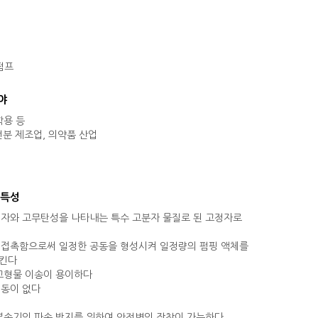
펌프
야
학용 등
 전분 제조업, 의약품 산업
 특성
전자와 고무탄성을 나타내는 특수 고분자 물질로 된 고정자로
 접촉함으로써 일정한 공동을 형성시켜 일정량의 펌핑 액체를
시킨다
 고형물 이송이 용이하다
맥동이 없다
 부속기의 파손 방지를 위하여 안전변의 장착이 가능하다