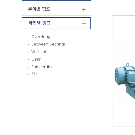
분야별 펌프
타입별 펌프
OverHung
Between Bearings
Vertical
Gear
Submersible
Etc